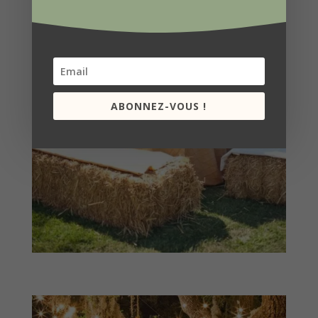
Abonnez-vous à la
Newsletter Deco By Co !
Restez au courant de mes dernières
actualités, recevez des conseils pour embélir
votre intérieur comme votre extérieur
ABONNEZ-VOUS !