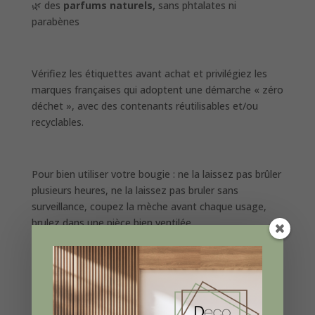
🌿 des
parfums naturels,
sans phtalates ni
parabènes
Vérifiez les étiquettes avant achat et privilégiez les
marques françaises qui adoptent une démarche « zéro
déchet », avec des contenants réutilisables et/ou
recyclables.
Pour bien utiliser votre bougie : ne la laissez pas brûler
plusieurs heures, ne la laissez pas bruler sans
surveillance, coupez la mèche avant chaque usage,
brulez dans une pièce bien ventilée.
💡 Les bougies naturelles apportent non seulement
une lumière douce, mais aussi une
touche
authentique et chaleureuse et respectent votre