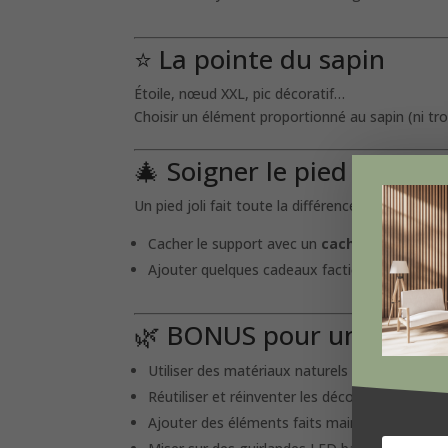
⭐ La pointe du sapin
Étoile, nœud XXL, pic décoratif…
Choisir un élément proportionné au sapin (ni tro
🎄 Soigner le pied du sapi
Un pied joli fait toute la différence
Cacher le support avec un
cache-pot
, un
tis
Ajouter quelques cadeaux factices ou déco pou
🌿 BONUS pour un sapin 
Utiliser des matériaux naturels : bois, verre, f
Réutiliser et réinventer les décorations
Ajouter des éléments faits main : origamis, 