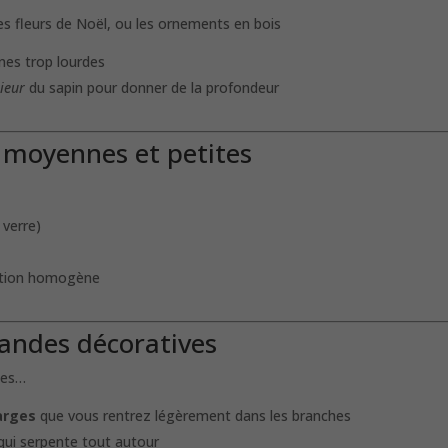
les fleurs de Noël, ou les ornements en bois
nes trop lourdes
rieur
du sapin pour donner de la profondeur
s moyennes et petites
 verre)
rtition homogène
landes décoratives
lles…
arges
que vous rentrez légèrement dans les branches
e qui serpente tout autour