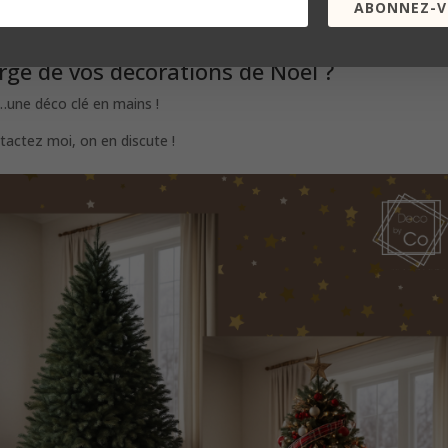
ation
ABONNEZ-V
ge de vos décorations de Noel ?
s…une déco clé en mains !
tactez moi, on en discute !