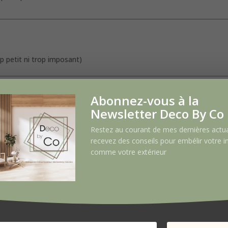
p petit ni trop imposant)
n
Abonnez-vous à la
Newsletter Deco By Co 
su effet plaid
, une
jupe de sapin
ou même un panier
Restez au courant de mes dernières actua
r finir le look
recevez des conseils pour embélir votre in
comme votre extérieur
slow déco & éco-responsable
eutrine, corde, papier
tranches d’orange séchées, décorations en pâte autodurcissante