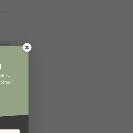
!
lités,
térieur