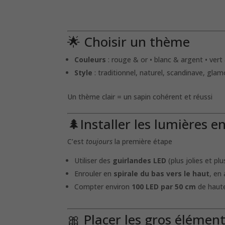
🌟 Choisir un thème
Couleurs
: rouge & or • blanc & argent • vert
Style
: traditionnel, naturel, scandinave, gla
Un thème clair = un sapin cohérent et réussi
🌲Installer les lumières e
C’est
toujours
la première étape
Utiliser des
guirlandes LED
(plus jolies et p
Enrouler en
spirale du bas vers le haut
, en
Compter environ
100 LED par 50 cm
de haut
🎀 Placer les gros élémen