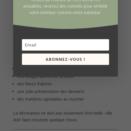
actualités, recevez des conseils pour embélir
votre intérieur comme votre extérieur
Même un petit balcon peut devenir un véritable cocon
avec quelques éléments bien choisis.
Les détails qui changent tout
Ce sont souvent les petites attentions qui créent la
magie d’un moment.
Pensez à stimuler tous les sens :
ABONNEZ-VOUS !
une playlist douce en fond sonore
une bougie parfumée délicate
des fleurs fraîches
une jolie présentation des desserts
des matières agréables au toucher
La décoration ne doit pas seulement être belle : elle
doit faire ressentir quelque chose.